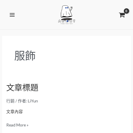
跳
Main
至
Menu
主
要
內
容
服飾
文章標題
文
章
標
行銷
/ 作者:
LiYun
題
文章內容
Read More »