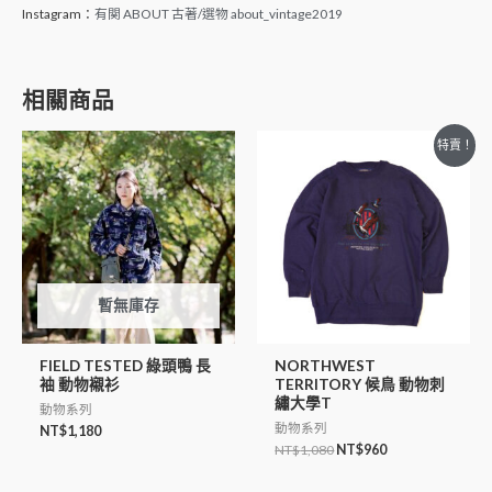
Instagram：
有関 ABOUT 古著/選物 about_vintage2019
相關商品
原
目
特賣！
始
前
價
價
格：
格：
NT$1,080。
NT$960。
暫無庫存
FIELD TESTED 綠頭鴨 長
NORTHWEST
袖 動物襯衫
TERRITORY 候鳥 動物刺
繡大學T
動物系列
動物系列
NT$
1,180
NT$
1,080
NT$
960