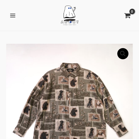
跳
Main
至
Menu
主
要
內
容
RED
HEAD
狗
狗
動
物
襯
衫
數
量