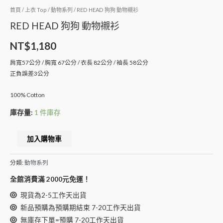
首頁
/
上衣 Top
/
動物系列
/ RED HEAD 狗狗 動物襯衫
RED HEAD 狗狗 動物襯衫
NT$
1,180
肩寬57公分 / 胸寬 67公分 / 衣長 82公分 / 袖長 58公分
正負誤差3公分
100% Cotton
庫存量:
1 件庫存
Alternative:
加入購物車
分類:
動物系列
全館消費滿 2000元免運！
現貨為2-5工作天出貨
新品預購為預購期結束 7-20工作天出貨
無庫存下單=預購 7-20工作天出貨