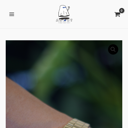
跳
Main
至
Menu
主
要
內
容