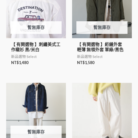
暫無庫存
暫無庫存
【 有関選物 】刺繡美式工
【 有関選物 】絎縫外套
作襯衫 黑/米白
輕薄 無領外套 軍綠/黑色
新品選物 Select
新品選物 Select
NT$
1,480
NT$
1,580
暫無庫存