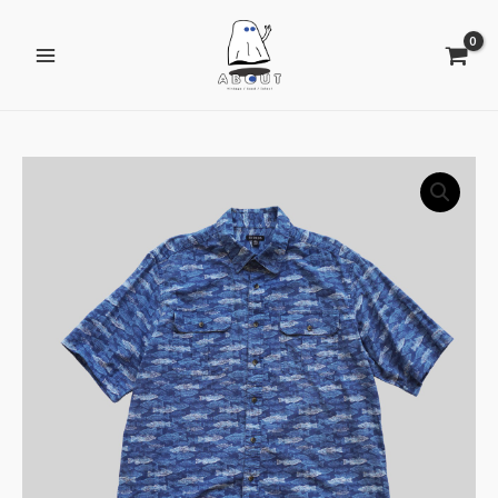
跳
Main
至
Menu
主
要
內
容
有
関
ABOUT
古
著/
選
物
☞
GEORGE
純
棉
魚