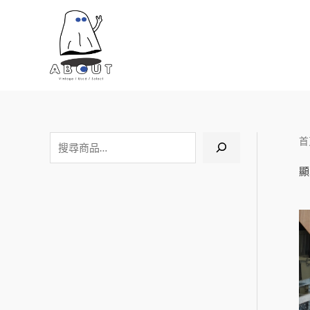
跳
至
主
要
內
容
首
搜
尋
顯