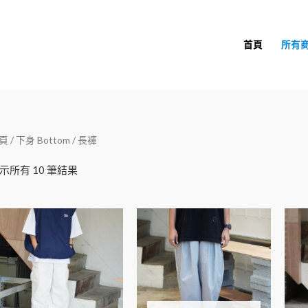
首頁
所有
依
頁
/
下身 Bottom
/ 長褲
最
新
項
示所有 10 筆結果
目
排
序