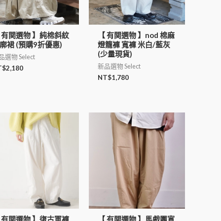
 有関選物 】純棉斜紋
【 有関選物 】nod 棉麻
廓裙 (預購9折優惠)
燈籠褲 寬褲 米白/藍灰
(少量現貨)
選物 Select
新品選物 Select
T$
2,180
NT$
1,780
 有関選物 】復古軍褲
【 有関選物 】馬戲團寬