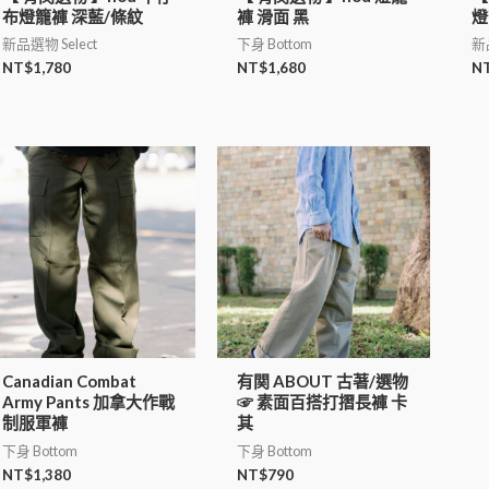
布燈籠褲 深藍/條紋
褲 滑面 黑
燈
新品選物 Select
下身 Bottom
新品
NT$
1,780
NT$
1,680
N
Canadian Combat
有関 ABOUT 古著/選物
Army Pants 加拿大作戰
☞ 素面百搭打摺長褲 卡
制服軍褲
其
下身 Bottom
下身 Bottom
NT$
1,380
NT$
790