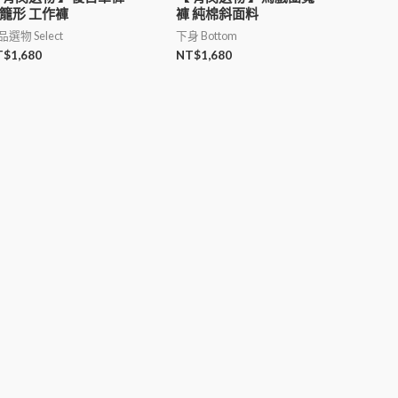
籠形 工作褲
褲 純棉斜面料
選物 Select
下身 Bottom
T$
1,680
NT$
1,680