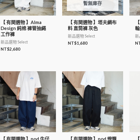
暫無庫存
【 有関選物 】Alma
【 有関選物 】塔夫綢布
【
Design 純棉 褲管抽繩
料 直筒褲 灰色
輪
工作褲
新品選物 Select
新品
新品選物 Select
NT$
1,680
N
NT$
2,680
【 有関選物 】nod 牛仔
【 有関選物 】nod 燈籠
【